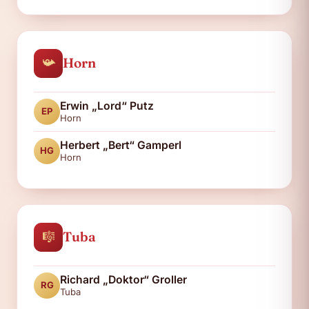
📯
Horn
Erwin „Lord“ Putz
EP
Horn
Herbert „Bert“ Gamperl
HG
Horn
🎼
Tuba
Richard „Doktor“ Groller
RG
Tuba