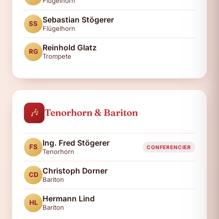
Flügelhorn
Sebastian Stögerer
SS
Flügelhorn
Reinhold Glatz
RG
Trompete
🎶
Tenorhorn & Bariton
Ing. Fred Stögerer
FS
CONFERENCIER
Tenorhorn
Christoph Dorner
CD
Bariton
Hermann Lind
HL
Bariton