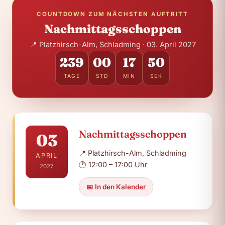
COUNTDOWN ZUM NÄCHSTEN AUFTRITT
Nachmittagsschoppen
📍
Platzhirsch-Alm, Schladming
·
03
.
April
2027
239
00
17
49
TAGE
STD
MIN
SEK
Nachmittagsschoppen
03
📍
Platzhirsch-Alm, Schladming
APRIL
🕐
12:00 – 17:00 Uhr
2027
📅 In den Kalender