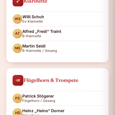
🎵
Klarinette
Willi Schuh
WS
Es-Klarinette
Alfred „Fredi“ Traint
AT
B-Klarinette
Martin Seidl
MS
B-Klarinette / Gesang
🎺
Flügelhorn & Trompete
Patrick Stögerer
PS
Flügelhorn / Gesang
Heinz „Heino“ Dorner
HD