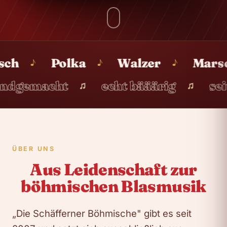
Polka
Walzer
Marsch
♪
♪
♪
♪
 & handgemacht
echt bääärig
♫
♫
ÜBER UNS
Aus Leidenschaft zur
böhmischen Blasmusik
„Die Schäfferner Böhmische" gibt es seit