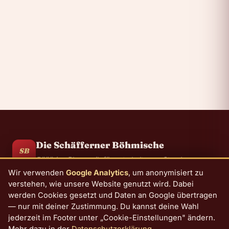
+43 664 1845074
📞
Anrufen
office@schaefferner-boehmische.at
✉️
E-Mail schreiben
Die Schäfferner Böhmische
SB
Bääärige Blasmusik für unterhaltsame Stunden
Wir verwenden
Google Analytics
, um anonymisiert zu
verstehen, wie unsere Website genutzt wird. Dabei
Über uns
Musiker
Termine
Repertoire
Humor
Kontakt
werden Cookies gesetzt und Daten an Google übertragen
— nur mit deiner Zustimmung. Du kannst deine Wahl
jederzeit im Footer unter „Cookie-Einstellungen" ändern.
©
2026
Die Schäfferner Böhmische · Dechantskirchen,